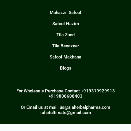
Mohazzil Safoof
Safoof Hazim
Tila Zund
Tila Benazeer
Safoof Makhana
Blogs
For Wholesale Purchase Contact +919319929913
+919808608403
Or Email us at mail_us@alaherbalpharma.com
rahatultimate@gmail.com