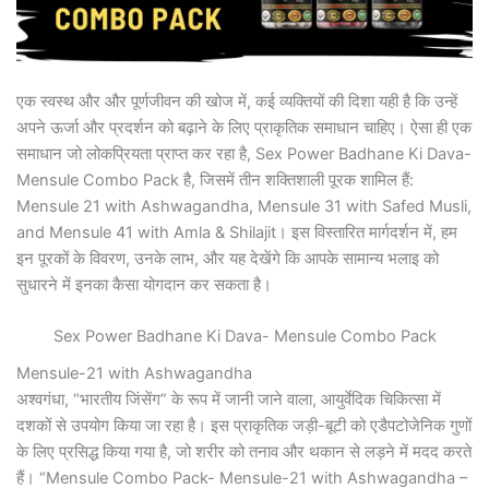
एक स्वस्थ और और पूर्णजीवन की खोज में, कई व्यक्तियों की दिशा यही है कि उन्हें
अपने ऊर्जा और प्रदर्शन को बढ़ाने के लिए प्राकृतिक समाधान चाहिए। ऐसा ही एक
समाधान जो लोकप्रियता प्राप्त कर रहा है, Sex Power Badhane Ki Dava-
Mensule Combo Pack है, जिसमें तीन शक्तिशाली पूरक शामिल हैं:
Mensule 21 with Ashwagandha, Mensule 31 with Safed Musli,
and Mensule 41 with Amla & Shilajit। इस विस्तारित मार्गदर्शन में, हम
इन पूरकों के विवरण, उनके लाभ, और यह देखेंगे कि आपके सामान्य भलाइ को
सुधारने में इनका कैसा योगदान कर सकता है।
Sex Power Badhane Ki Dava- Mensule Combo Pack
Mensule-21 with Ashwagandha
अश्वगंधा, “भारतीय जिंसेंग” के रूप में जानी जाने वाला, आयुर्वेदिक चिकित्सा में
दशकों से उपयोग किया जा रहा है। इस प्राकृतिक जड़ी-बूटी को एडैपटोजेनिक गुणों
के लिए प्रसिद्ध किया गया है, जो शरीर को तनाव और थकान से लड़ने में मदद करते
हैं। “Mensule Combo Pack- Mensule-21 with Ashwagandha –