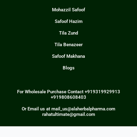
Mohazzil Safoof
Safoof Hazim
Tila Zund
Tila Benazeer
Safoof Makhana
Blogs
For Wholesale Purchase Contact +919319929913
+919808608403
Or Email us at mail_us@alaherbalpharma.com
rahatultimate@gmail.com