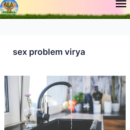
sex problem virya
Virya
Kaise
Badhaye
/
वीर्य
कैसे
बढ़ाएँ:
वीर्य