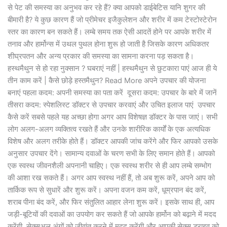
से पेट की समस्या का अनुभव कर रहे हैं? क्या आपको डाईबेटिस यानि शुगर की
बीमारी है? ये कुछ कारण हैं जो प्रीमेचर इजैकुलेशन और शरीर में कम टेस्टोस्टेरोन
स्तर का कारण बन सकते हैं। लम्बे समय तक ऐसी आदतें होने पर आपके शरीर में
तनाव और हार्मोन्स में उथल पुथल होना शुरू हो जाती है जिसके कारण अधिकतर
शीघ्रपतन और अन्य प्रकार की समस्या का सामना करना पड़ सकता है।
हस्थमैथुन से हो रहा नुक्सान ? घबराएं नहीं | हस्थमैथुन से छुटकारा पाएं आज ही ये
तीन काम करें | कैसे छोड़े हस्तमैथुन? Read More अपने उपचार की योजना
बनाएं पहला कदम: अपनी समस्या का पता करें दूसरा कदम: उपचार के बारे में जानें
तीसरा कदम: स्पेशलिस्ट डॉक्टर से उपचार करवाएं और उचित इलाज पाएं उपचार
कैसे करें सबसे पहले यह अच्छा होगा अगर आप विशेषज्ञ डॉक्टर के पास जाएं। सभी
लोग अलग-अलग व्यक्तित्व रखते हैं और उनके शारीरिक कार्यों के एक अत्यधिक
विशेष और अलग तरीके होते हैं। डॉक्टर आपकी जांच करेंगे और फिर आपको उसके
अनुसार उपचार देंगे। सामान्य दवाओं के चरण सभी के लिए समान होते हैं। आपको
एक स्वस्थ जीवनशैली अपनानी चाहिए। एक स्वस्थ शरीर से ही आप लम्बे सम्भोग
की आशा रख सकते हैं। अगर आप स्वस्थ नहीं हैं, तो अब शुरू करें, अपने आप को
तार्किक रूप से सुधारें और शुरू करें। अपना वजन कम करें, धूम्रपान बंद करें,
शराब पीना बंद करें, और फिर संतुलित आहार लेना शुरू करें। इसके साथ ही, आप
जड़ी-बूटियों की दवाओं का उपयोग कर सकते हैं जो आपके हार्मोन को बढ़ाने में मदद
करेंगी, सेक्सुअल अंगों को जीवांत करने में मदद करेंगी और आपकी सेक्स ड्राइव को