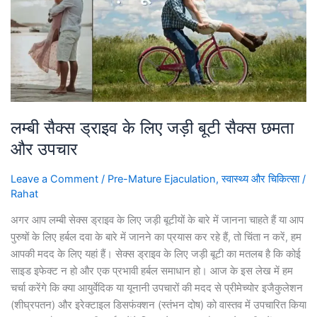
लिए
जड़ी
बूटी
सैक्स छमता
और
उपचार
लम्बी सैक्स ड्राइव के लिए जड़ी बूटी सैक्स छमता
और उपचार
Leave a Comment
/
Pre-Mature Ejaculation
,
स्वास्थ्य और चिकित्सा
/
Rahat
अगर आप लम्बी सेक्स ड्राइव के लिए जड़ी बूटीयों के बारे में जानना चाहते हैं या आप
पुरुषों के लिए हर्बल दवा के बारे में जानने का प्रयास कर रहे हैं, तो चिंता न करें, हम
आपकी मदद के लिए यहां हैं। सेक्स ड्राइव के लिए जड़ी बूटी का मतलब है कि कोई
साइड इफेक्ट न हो और एक प्रभावी हर्बल समाधान हो। आज के इस लेख में हम
चर्चा करेंगे कि क्या आयुर्वेदिक या यूनानी उपचारों की मदद से प्रीमेच्योर इजैकुलेशन
(शीघ्रपतन) और इरेक्टाइल डिसफंक्शन (स्तंभन दोष) को वास्तव में उपचारित किया