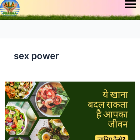
sex power
ये
सेक्स
पावर
बढ़ाने
वाला
खाना
बदल
सकता