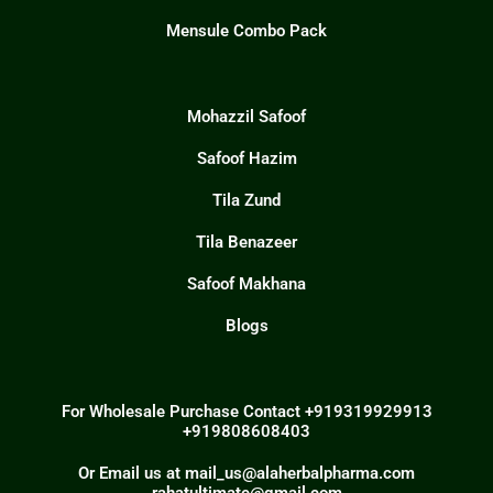
Mensule Combo Pack
Mohazzil Safoof
Safoof Hazim
Tila Zund
Tila Benazeer
Safoof Makhana
Blogs
For Wholesale Purchase Contact +919319929913
+919808608403
Or Email us at mail_us@alaherbalpharma.com
rahatultimate@gmail.com